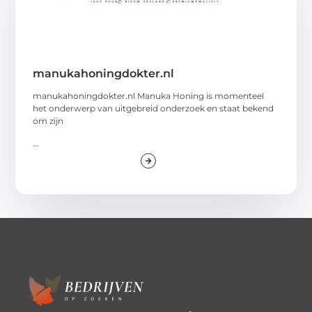
manukahoningdokter.nl
manukahoningdokter.nl Manuka Honing is momenteel
het onderwerp van uitgebreid onderzoek en staat bekend
om zijn
...