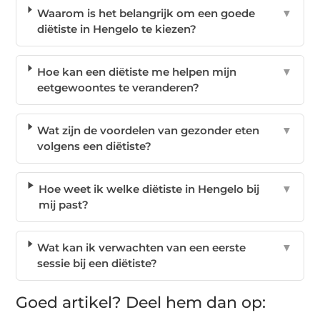
Waarom is het belangrijk om een goede
▼
diëtiste in Hengelo te kiezen?
Hoe kan een diëtiste me helpen mijn
▼
eetgewoontes te veranderen?
Wat zijn de voordelen van gezonder eten
▼
volgens een diëtiste?
Hoe weet ik welke diëtiste in Hengelo bij
▼
mij past?
Wat kan ik verwachten van een eerste
▼
sessie bij een diëtiste?
Goed artikel? Deel hem dan op: