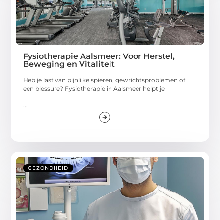
Fysiotherapie Aalsmeer: Voor Herstel,
Beweging en Vitaliteit
Heb je last van pijnlijke spieren, gewrichtsproblemen of
een blessure? Fysiotherapie in Aalsmeer helpt je
...
GEZONDHEID