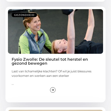
GEZONDHEID
Fysio Zwolle: De sleutel tot herstel en
gezond bewegen
Last van lichamelijke klachten? Of wil je juist blessures
voorkomen en werken aan een sterker
...