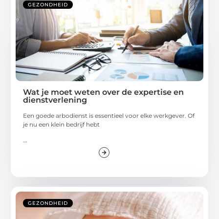
GEZONDHEID
Wat je moet weten over de expertise en
dienstverlening
Een goede arbodienst is essentieel voor elke werkgever. Of
je nu een klein bedrijf hebt
...
GEZONDHEID