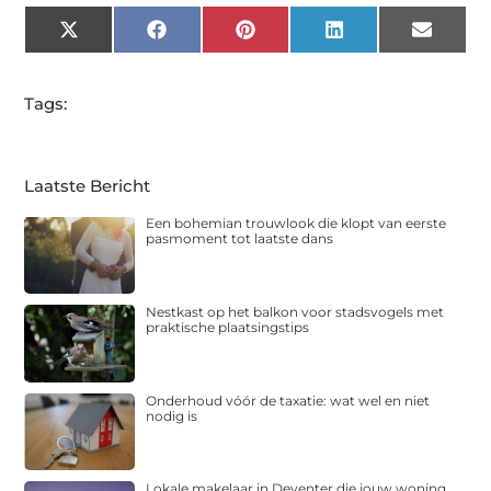
X
Facebook
Pinterest
LinkedIn
Email
(Twitter)
Tags:
Laatste Bericht
Een bohemian trouwlook die klopt van eerste
pasmoment tot laatste dans
Nestkast op het balkon voor stadsvogels met
praktische plaatsingstips
Onderhoud vóór de taxatie: wat wel en niet
nodig is
Lokale makelaar in Deventer die jouw woning