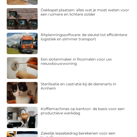
Dakkapel plaatsen: alles wat je moet weten voor
een ruimere en lichtere zolder
Ritplanningssoftware: de sleutel tot efficiëntere
logistiek en slimmer transport
Een slotenmaker in Rosmalen voor uw
nieuwbouwwoning
Sterilisatie en castratie bij de dierenarts in
Arnhem
Koffiemachines op kantoor: de basis voor een
productieve werkdag
Zakelijk leasebedrag berekenen voor een