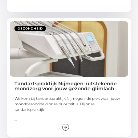
GEZONDHEID
Tandartspraktijk Nijmegen: uitstekende
mondzorg voor jouw gezonde glimlach
Welkom bij tandartspraktijk Nijmegen, dé plek waar jouw
mondgezondheid onze prioriteit is. Bij onze
tandartspraktijk
...