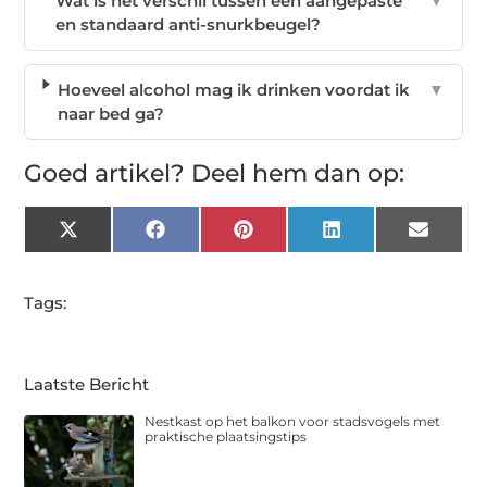
Wat is het verschil tussen een aangepaste
▼
en standaard anti-snurkbeugel?
Hoeveel alcohol mag ik drinken voordat ik
▼
naar bed ga?
Goed artikel? Deel hem dan op:
X
Facebook
Pinterest
LinkedIn
Email
(Twitter)
Tags:
Laatste Bericht
Nestkast op het balkon voor stadsvogels met
praktische plaatsingstips