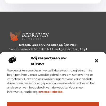
Ontdek, Leer en Vind Alles op Één Plek.
Van Inspirerende Verhalen tot Handige Inzichten, Altijd
Binnen Handbereik.
Wij respecteren uw
Bericht categorie
privacy
We gebruiken cookies en vergelijkbare technologieën om te
begrijpen hoe u onze website gebruikt en om uw ervaring te
verbeteren. Deze cookies worden ingezet voor verschillende
Onze informatie
doeleinden, waaronder gepersonaliseerde advertenties en het
analyseren van het gebruik van de website. Voor meer
Linkbuilding platforms: de snelweg naar betere zoekresultaten?
Verdien geld met je website: van passieproject naar inkomstenbron
informatie, raadpleeg
ons cookiebeleid
.