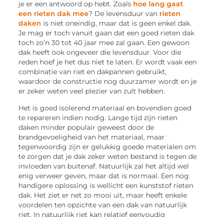
je er een antwoord op hebt. Zoals
hoe lang gaat
een rieten dak mee
? De levensduur van
rieten
daken
is niet oneindig, maar dat is geen enkel dak.
Je mag er toch vanuit gaan dat een goed rieten dak
toch zo’n 30 tot 40 jaar mee zal gaan. Een gewoon
dak heeft ook ongeveer die levensduur. Voor die
reden hoef je het dus niet te laten. Er wordt vaak een
combinatie van riet en dakpannen gebruikt,
waardoor de constructie nog duurzamer wordt en je
er zeker weten veel plezier van zult hebben.
Het is goed isolerend materiaal en bovendien goed
te repareren indien nodig. Lange tijd zijn rieten
daken minder populair geweest door de
brandgevoeligheid van het materiaal, maar
tegenwoordig zijn er gelukkig goede materialen om
te zorgen dat je dak zeker weten bestand is tegen de
invloeden van buitenaf. Natuurlijk zal het altijd wel
enig verweer geven, maar dat is normaal. Een nog
handigere oplossing is wellicht een kunststof rieten
dak. Het ziet er net zo mooi uit, maar heeft enkele
voordelen ten opzichte van een dak van natuurlijk
riet. In natuurlijk riet kan relatief eenvoudig