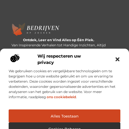
Ontdek, Leer en Vind Alles op Één Plek.
Van Inspirerende Verhalen tot Handige Inzichten, Altijd
Binnen Handbereik.
Wij respecteren uw
Bericht categorie
privacy
We gebruiken cookies en vergelijkbare technologieën om te
begrijpen hoe u onze website gebruikt en om uw ervaring te
verbeteren. Deze cookies worden ingezet voor verschillende
Onze informatie
doeleinden, waaronder gepersonaliseerde advertenties en het
analyseren van het gebruik van de website. Voor meer
Linkbuilding platforms: de snelweg naar betere zoekresultaten?
Verdien geld met je website: van passieproject naar inkomstenbron
informatie, raadpleeg
ons cookiebeleid
.
Alles Toestaan
Website index
Cookiebeleid (EU)
@2025 www.bedrijvenopzoeken.nl. All Right Reserved.
Cookies Beheren