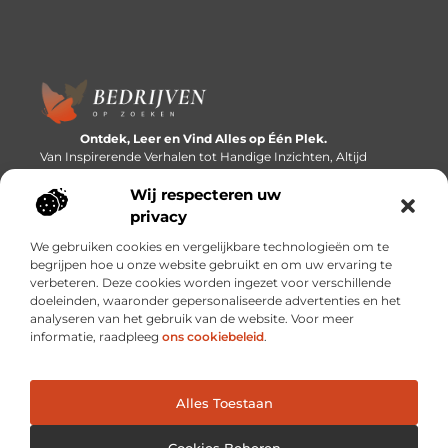
Ontdek, Leer en Vind Alles op Één Plek.
Van Inspirerende Verhalen tot Handige Inzichten, Altijd
Binnen Handbereik.
Wij respecteren uw
Bericht categorie
privacy
We gebruiken cookies en vergelijkbare technologieën om te
begrijpen hoe u onze website gebruikt en om uw ervaring te
verbeteren. Deze cookies worden ingezet voor verschillende
Onze informatie
doeleinden, waaronder gepersonaliseerde advertenties en het
analyseren van het gebruik van de website. Voor meer
Linkbuilding platforms: de snelweg naar betere zoekresultaten?
Verdien geld met je website: van passieproject naar inkomstenbron
informatie, raadpleeg
ons cookiebeleid
.
Alles Toestaan
Website index
Cookiebeleid (EU)
@2025 www.bedrijvenopzoeken.nl. All Right Reserved.
Cookies Beheren