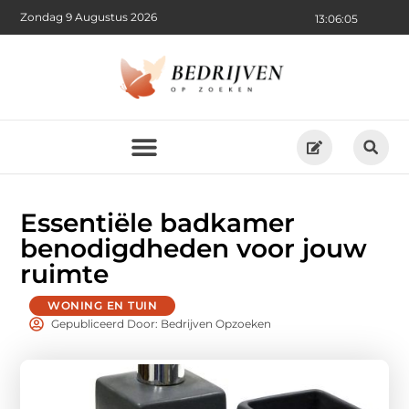
Zondag 9 Augustus 2026
13:06:07
Essentiële badkamer
benodigdheden voor jouw
ruimte
WONING EN TUIN
Gepubliceerd Door: Bedrijven Opzoeken