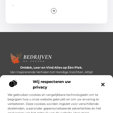
...
Ontdek, Leer en Vind Alles op Één Plek.
Van Inspirerende Verhalen tot Handige Inzichten, Altijd
Binnen Handbereik.
Wij respecteren uw
Bericht categorie
privacy
We gebruiken cookies en vergelijkbare technologieën om te
begrijpen hoe u onze website gebruikt en om uw ervaring te
verbeteren. Deze cookies worden ingezet voor verschillende
Onze informatie
doeleinden, waaronder gepersonaliseerde advertenties en het
analyseren van het gebruik van de website. Voor meer