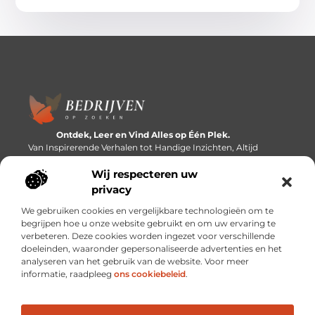
Ontdek, Leer en Vind Alles op Één Plek.
Van Inspirerende Verhalen tot Handige Inzichten, Altijd
Binnen Handbereik.
Wij respecteren uw
Bericht categorie
privacy
We gebruiken cookies en vergelijkbare technologieën om te
begrijpen hoe u onze website gebruikt en om uw ervaring te
verbeteren. Deze cookies worden ingezet voor verschillende
Onze informatie
doeleinden, waaronder gepersonaliseerde advertenties en het
analyseren van het gebruik van de website. Voor meer
Linkbuilding platforms: de snelweg naar betere zoekresultaten?
Verdien geld met je website: van passieproject naar inkomstenbron
informatie, raadpleeg
ons cookiebeleid
.