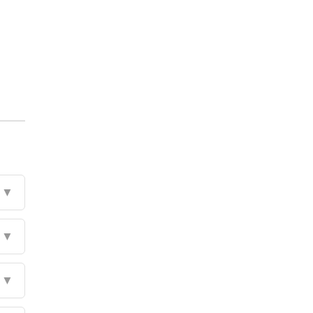
▼
▼
▼