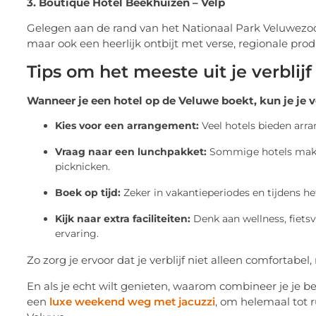
3. Boutique Hotel Beekhuizen – Velp
Gelegen aan de rand van het Nationaal Park Veluwezoom b
maar ook een heerlijk ontbijt met verse, regionale prod
Tips om het meeste uit je verblijf
Wanneer je een hotel op de Veluwe boekt, kun je je
Kies voor een arrangement:
Veel hotels bieden arran
Vraag naar een lunchpakket:
Sommige hotels maken
picknicken.
Boek op tijd:
Zeker in vakantieperiodes en tijdens het
Kijk naar extra faciliteiten:
Denk aan wellness, fietsv
ervaring.
Zo zorg je ervoor dat je verblijf niet alleen comfortabel
En als je echt wilt genieten, waarom combineer je je b
een
luxe weekend weg met jacuzzi
, om helemaal tot 