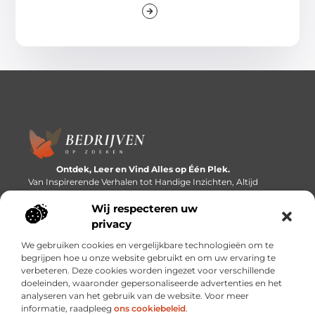
Ontdek, Leer en Vind Alles op Één Plek.
Van Inspirerende Verhalen tot Handige Inzichten, Altijd
Binnen Handbereik.
Wij respecteren uw
Bericht categorie
privacy
We gebruiken cookies en vergelijkbare technologieën om te
begrijpen hoe u onze website gebruikt en om uw ervaring te
verbeteren. Deze cookies worden ingezet voor verschillende
Onze informatie
doeleinden, waaronder gepersonaliseerde advertenties en het
analyseren van het gebruik van de website. Voor meer
Linkbuilding platforms: de snelweg naar betere zoekresultaten?
Verdien geld met je website: van passieproject naar inkomstenbron
informatie, raadpleeg
ons cookiebeleid
.