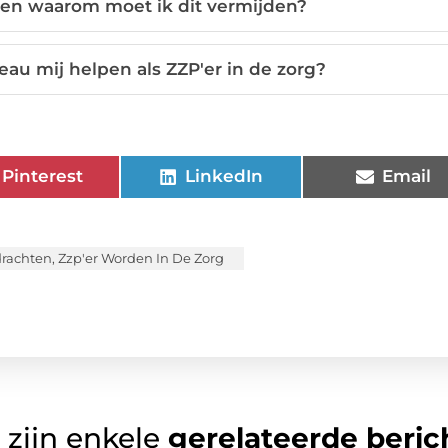
d en waarom moet ik dit vermijden?
u mij helpen als ZZP'er in de zorg?
Pinterest
LinkedIn
Email
drachten
,
Zzp'er Worden In De Zorg
 zijn enkele
gerelateerde beric