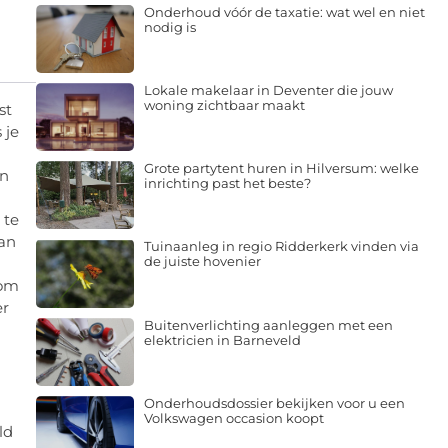
Onderhoud vóór de taxatie: wat wel en niet
nodig is
Lokale makelaar in Deventer die jouw
woning zichtbaar maakt
st
 je
Grote partytent huren in Hilversum: welke
an
inrichting past het beste?
 te
van
Tuinaanleg in regio Ridderkerk vinden via
de juiste hovenier
 om
er
Buitenverlichting aanleggen met een
elektricien in Barneveld
Onderhoudsdossier bekijken voor u een
Volkswagen occasion koopt
ld