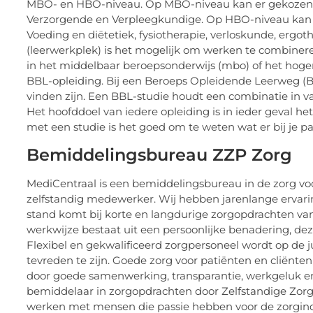
MBO- en HBO-niveau. Op MBO-niveau kan er gekozen w
Verzorgende en Verpleegkundige. Op HBO-niveau kan 
Voeding en diëtetiek, fysiotherapie, verloskunde, erg
(leerwerkplek) is het mogelijk om werken te combiner
in het middelbaar beroepsonderwijs (mbo) of het hoge
BBL-opleiding. Bij een Beroeps Opleidende Leerweg (BBL
vinden zijn. Een BBL-studie houdt een combinatie in van
Het hoofddoel van iedere opleiding is in ieder geval he
met een studie is het goed om te weten wat er bij je 
Bemiddelingsbureau ZZP Zorg
MediCentraal is een bemiddelingsbureau in de zorg voor
zelfstandig medewerker. Wij hebben jarenlange ervarin
stand komt bij korte en langdurige zorgopdrachten van
werkwijze bestaat uit een persoonlijke benadering, de
Flexibel en gekwalificeerd zorgpersoneel wordt op de 
tevreden te zijn. Goede zorg voor patiënten en cliënte
door goede samenwerking, transparantie, werkgeluk en 
bemiddelaar in zorgopdrachten door Zelfstandige ZorgPro
werken met mensen die passie hebben voor de zorgindus