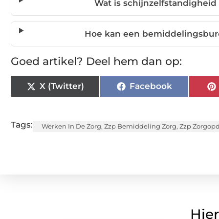
Wat is schijnzelfstandighei
Hoe kan een bemiddelingsburea
Goed artikel? Deel hem dan op:
X (Twitter)
Facebook
Tags:
Werken In De Zorg
,
Zzp Bemiddeling Zorg
,
Zzp Zorgop
Hier