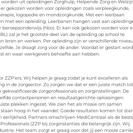
orden uit opleidingen Zorghulp, Helpende Zorg en Welzijn
er gekozen worden voor opleidingen zoals verpleegkunde,
otherapie, logopedie en mondzorgkunde. Met een leerbaan
en met een opleiding. Leerbanen hangen vast aan opleiding
r beroepsonderwijs (hbo). Er kan ook gekozen worden voor 
) zal je het grootste deel van de opleiding op school te
 leren en werken. Per opleiding zijn er verschillende niveau
tzelfde. Je draagt zorg voor de ander. Voordat er gestart word
past en waar werkgevers behoefte aan hebben.
 ZZP’ers. Wij helpen je graag zodat je kunt excelleren als
g in de zorgsector. Zo zorgen we dat er een juiste match to
 gekwalificeerde zorgprofessionals en zorginstellingen. De
zelfde contactpersonen en resultaatgerichte oplossingen.
juiste plekken ingezet. We zien het als missie om samen
n staan hoog in het vaandel. Goede resultaten komen tot sta
eerlijkheid. Partners omschrijven MediCentraal als de best
fessionals (ZZP bij zorginstanties die belangrijk zijn. Wij
trie. Het team zorgt er graag voor dat jij een mooie carriè