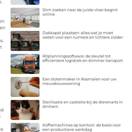
,
Slim zoeken naar de juiste vloer begint
online
en
een
Dakkapel plaatsen: alles wat je moet
weten voor een ruimere en lichtere zolder
s.
t
Ritplanningssoftware: de sleutel tot
efficiëntere logistiek en slimmer transport
Een slotenmaker in Rosmalen voor uw
t
nieuwbouwwoning
Sterilisatie en castratie bij de dierenarts in
Arnhem
nd
e
Koffiemachines op kantoor: de basis voor
re
een productieve werkdag