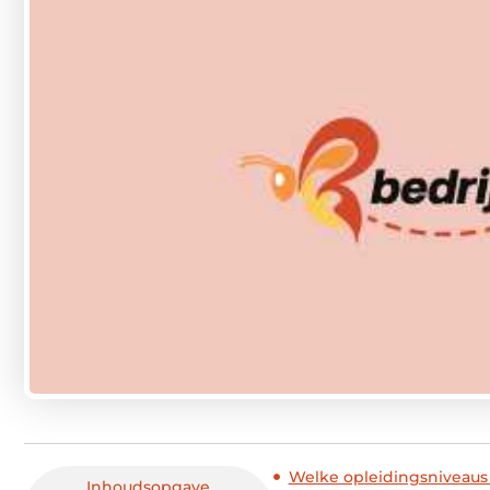
Welke opleidingsniveaus 
Inhoudsopgave