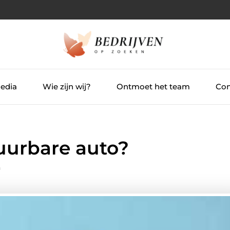
Media
Wie zijn wij?
Ontmoet het team
Con
uurbare auto?
n