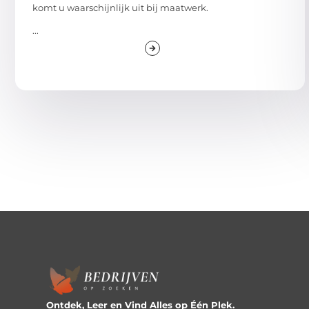
komt u waarschijnlijk uit bij maatwerk.
...
Ontdek, Leer en Vind Alles op Één Plek.