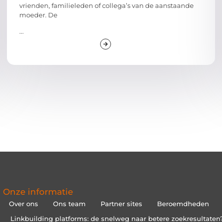
vrienden, familieleden of collega’s van de aanstaande
moeder. De
...
Onze informatie
Over ons
Ons team
Partner sites
Beroemdheden
Linkbuilding platforms: de snelweg naar betere zoekresultaten