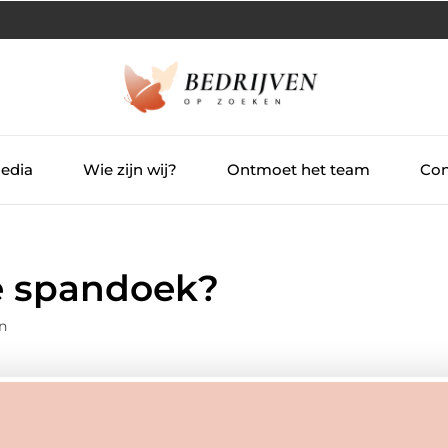
Media
Wie zijn wij?
Ontmoet het team
Con
e spandoek?
n