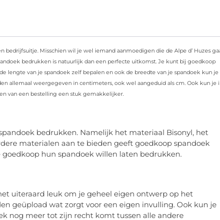
 bedrijfsuitje. Misschien wil je wel iemand aanmoedigen die de Alpe d’ Huzes ga
andoek bedrukken is natuurlijk dan een perfecte uitkomst. Je kunt bij goedkoop
e lengte van je spandoek zelf bepalen en ook de breedte van je spandoek kun je 
n allemaal weergegeven in centimeters, ook wel aangeduid als cm. Ook kun je 
sen van een bestelling een stuk gemakkelijker.
 spandoek bedrukken. Namelijk het materiaal Bisonyl, het
rdere materialen aan te bieden geeft goedkoop spandoek
e goedkoop hun spandoek willen laten bedrukken.
t uiteraard leuk om je geheel eigen ontwerp op het
en geüpload wat zorgt voor een eigen invulling. Ook kun je
k nog meer tot zijn recht komt tussen alle andere