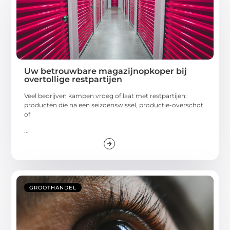
Uw betrouwbare magazijnopkoper bij
overtollige restpartijen
Veel bedrijven kampen vroeg of laat met restpartijen:
producten die na een seizoenswissel, productie-overschot
of
...
GROOTHANDEL