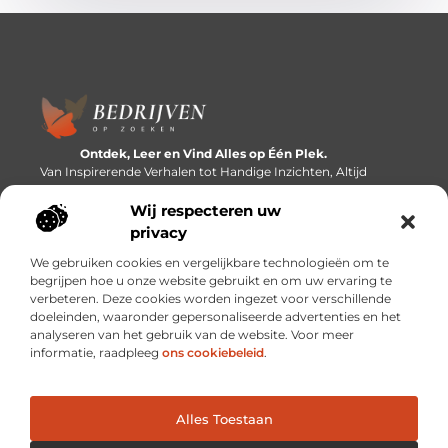
Ontdek, Leer en Vind Alles op Één Plek.
Van Inspirerende Verhalen tot Handige Inzichten, Altijd
Binnen Handbereik.
Wij respecteren uw
Bericht categorie
privacy
We gebruiken cookies en vergelijkbare technologieën om te
begrijpen hoe u onze website gebruikt en om uw ervaring te
verbeteren. Deze cookies worden ingezet voor verschillende
Onze informatie
doeleinden, waaronder gepersonaliseerde advertenties en het
analyseren van het gebruik van de website. Voor meer
Linkbuilding platforms: de snelweg naar betere zoekresultaten?
Verdien geld met je website: van passieproject naar inkomstenbron
informatie, raadpleeg
ons cookiebeleid
.
Alles Toestaan
Website index
Cookiebeleid (EU)