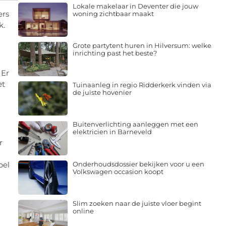
Lokale makelaar in Deventer die jouw
ers
woning zichtbaar maakt
k.
Grote partytent huren in Hilversum: welke
inrichting past het beste?
 Er
et
Tuinaanleg in regio Ridderkerk vinden via
de juiste hovenier
Buitenverlichting aanleggen met een
elektricien in Barneveld
r
Onderhoudsdossier bekijken voor u een
bel
Volkswagen occasion koopt
Slim zoeken naar de juiste vloer begint
online