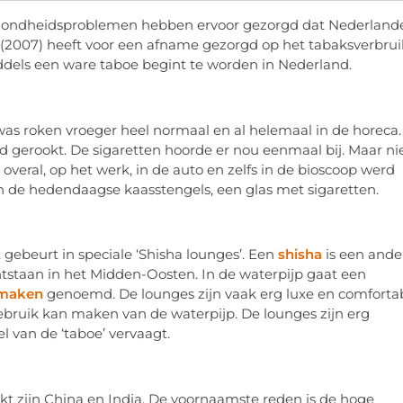
ezondheidsproblemen hebben ervoor gezorgd dat Nederland
 (2007) heeft voor een afname gezorgd op het tabaksverbrui
ddels een ware taboe begint te worden in Nederland.
as roken vroeger heel normaal en al helemaal in de horeca.
d gerookt. De sigaretten hoorde er nou eenmaal bij. Maar ni
veral, op het werk, in de auto en zelfs in de bioscoop werd
an de hedendaagse kaasstengels, een glas met sigaretten.
 gebeurt in speciale ‘Shisha lounges’. Een
shisha
is een ande
ntstaan in het Midden-Oosten. In de waterpijp gaat een
smaken
genoemd. De lounges zijn vaak erg luxe en comforta
 gebruik kan maken van de waterpijp. De lounges zijn erg
l van de ‘taboe’ vervaagt.
 zijn China en India. De voornaamste reden is de hoge