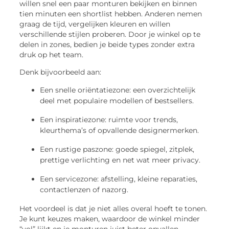
willen snel een paar monturen bekijken en binnen
tien minuten een shortlist hebben. Anderen nemen
graag de tijd, vergelijken kleuren en willen
verschillende stijlen proberen. Door je winkel op te
delen in zones, bedien je beide types zonder extra
druk op het team.
Denk bijvoorbeeld aan:
Een snelle oriëntatiezone
: een overzichtelijk
deel met populaire modellen of bestsellers.
Een inspiratiezone
: ruimte voor trends,
kleurthema’s of opvallende designermerken.
Een rustige
paszone
: goede spiegel,
zitplek
,
prettige verlichting en net wat meer privacy.
Een servicezone
: afstelling, kleine reparaties,
contactlenzen of nazorg.
Het voordeel is dat je niet alles overal hoeft te tonen.
Je kunt keuzes maken, waardoor de winkel minder
“vol” lijkt en je monturen juist beter opvallen.