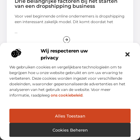
Drie belangrijke factoren bij het starten
van een dropshipping business
Voor veel beginnende online ondernemers is dropshipping
een interessant zakelijk model. Dit komt doordat het
...
Wij respecteren uw
privacy
We gebruiken cookies en vergelijkbare technologieën om te
begrijpen hoe u onze website gebruikt en om uw ervaring te
verbeteren. Deze cookies worden ingezet voor verschillende
doeleinden, waaronder gepersonaliseerde advertenties en het
analyseren van het gebruik van de website. Voor meer
informatie, raadpleeg
ons cookiebeleid
.
Alles Toestaan
Ontdek, Leer en Vind Alles op Één Plek.
Van Inspirerende Verhalen tot Handige Inzichten, Altijd
Cookies Beheren
Binnen Handbereik.