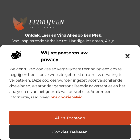
Ontdek, Leer en Vind Alles op Één Plek.
Van Inspirerende Verhalen tot Handige Inzichten, Altijd
Binnen Handbereik.
Wij respecteren uw
Bericht categorie
privacy
We gebruiken cookies en vergelijkbare technologieën om te
begrijpen hoe u onze website gebruikt en om uw ervaring te
verbeteren. Deze cookies worden ingezet voor verschillende
Onze informatie
doeleinden, waaronder gepersonaliseerde advertenties en het
analyseren van het gebruik van de website. Voor meer
Linkbuilding platforms: de snelweg naar betere zoekresultaten?
Verdien geld met je website: van passieproject naar inkomstenbron
informatie, raadpleeg
ons cookiebeleid
.
Alles Toestaan
Website index
Cookiebeleid (EU)
@2025 www.bedrijvenopzoeken.nl. All Right Reserved.
Cookies Beheren