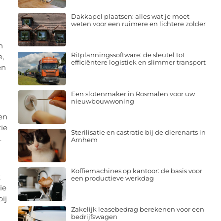
Dakkapel plaatsen: alles wat je moet
weten voor een ruimere en lichtere zolder
n
Ritplanningssoftware: de sleutel tot
e,
efficiëntere logistiek en slimmer transport
en
Een slotenmaker in Rosmalen voor uw
nieuwbouwwoning
en
ie
Sterilisatie en castratie bij de dierenarts in
.
Arnhem
Koffiemachines op kantoor: de basis voor
t
een productieve werkdag
ie
ij
Zakelijk leasebedrag berekenen voor een
bedrijfswagen