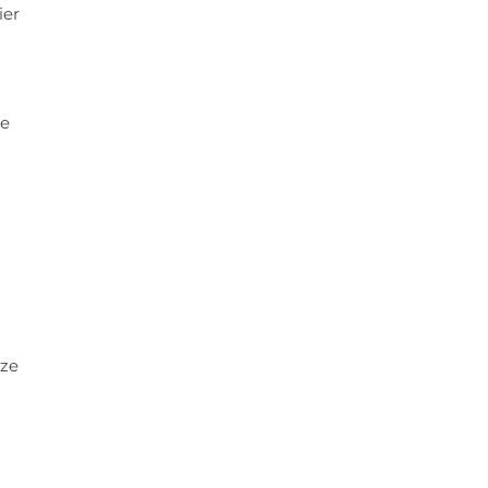
ier
ge
 ze