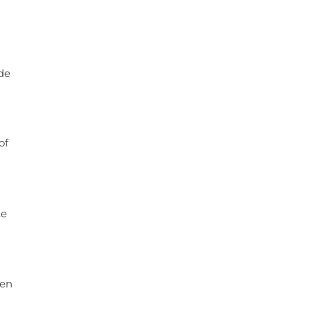
 de
of
te
nen