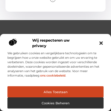
Wij respecteren uw
privacy
We gebruiken cookies en vergelijkbare technologieën om te
Ontdek, Leer en Vind Alles op Één Plek.
begrijpen hoe u onze website gebruikt en om uw ervaring te
Van Inspirerende Verhalen tot Handige Inzichten, Altijd
verbeteren. Deze cookies worden ingezet voor verschillende
Binnen Handbereik.
doeleinden, waaronder gepersonaliseerde advertenties en het
analyseren van het gebruik van de website. Voor meer
Bericht categorie
informatie, raadpleeg
ons cookiebeleid
.
Alles Toestaan
Onze informatie
Linkbuilding platforms: de snelweg naar betere zoekresultaten?
Verdien geld met je website: van passieproject naar inkomstenbron
Cookies Beheren