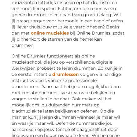
muzikanten letterlijk inspelen op het drumstel en
een mooi lied spelen. Echter, om die reden is een
goede drummer in een band van groot belang. Wil
jij graag zorgen voor harmonie in een band of oefen
jij liever thuis jouw muzikale vaardigheden? Begin
dan met
online muziekles
bij Online Drumles, zodat
jij binnenkort de sterren van de hemel kan
drummen!
Online Drumles functioneert als online
muziekschool, die jou op verschillende, digitale
werkwijzen probeert te leren drummen. Zo kun je in
de eerste instantie
drumlessen
volgen via handige
instructievideo’s van onze professionele
drumleraren. Daarnaast heb je de mogelijkheid om
met een abonnement livestreams te bekijken en
vragen te stellen in de chat. Ook maken wij het
mogelijk om jou duizenden nummers op
bladmuziek te laten bekijken en oefenen. Op die
manier kun jij leren drummen wanneer je maar wil
én waar je maar wil. Oefen de nummers die jou
aanspreken op jouw tempo of daag jezelf uit door
liedjes van een hoger niveau te leren. Wij helpen je