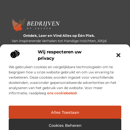
Ontdek, Leer en Vind Alles op Één Plek.
Van Inspirerende Verhalen tot Handige Inzichten, Altijd
Binnen Handbereik.
Wij respecteren uw
Bericht categorie
privacy
We gebruiken cookies en vergelijkbare technologieën om te
begrijpen hoe u onze website gebruikt en om uw ervaring te
verbeteren. Deze cookies worden ingezet voor verschillende
Onze informatie
doeleinden, waaronder gepersonaliseerde advertenties en het
analyseren van het gebruik van de website. Voor meer
Linkbuilding platforms: de snelweg naar betere zoekresultaten?
Verdien geld met je website: van passieproject naar inkomstenbron
informatie, raadpleeg
ons cookiebeleid
.
Alles Toestaan
Website index
Cookiebeleid (EU)
@2025 www.bedrijvenopzoeken.nl. All Right Reserved.
Cookies Beheren