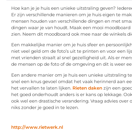
Hoe kan je je huis een unieke uitstraling geven? Ieder
Er zijn verschillende manieren om je huis eigen te ma
mensen houden van verschillende dingen en met smaak v
dingen waar je van houdt. Maak een mooi moodboard met 
zien. Neem dit
moodboard
ook mee naar de winkels die 
Een makkelijke manier om je huis sfeer en persoonlijkhe
niet veel geld om de foto’s uit te printen en voor een lij
met vrienden straalt al snel gezelligheid uit. Als er 
de mensen op de foto of de omgeving en dit is weer 
Een andere manier om je huis een unieke uitstraling t
snel een knus gevoel omdat het vaak herinnerd aan een
het vervallen te laten lijken.
Rieten daken
zijn
een goede
het goed onderhoudt anders is er kans op lekkage. Ook z
ook wel een drastische verandering. Vraag advies over of
niks zonder je goed in te lezen.
http://www.rietwerk.nl