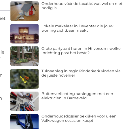
Onderhoud vóór de taxatie: wat wel en niet
nodig is
iet
Lokale makelaar in Deventer die jouw
woning zichtbaar maakt
Grote partytent huren in Hilversum: welke
die
inrichting past het beste?
r
Tuinaanleg in regio Ridderkerk vinden via
en
de juiste hovenier
Buitenverlichting aanleggen met een
n
elektricien in Barneveld
Onderhoudsdossier bekijken voor u een
Volkswagen occasion koopt