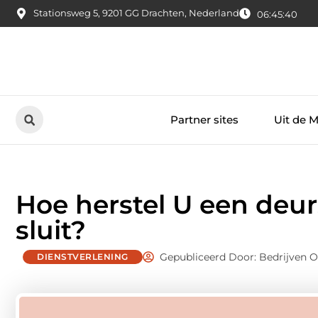
Stationsweg 5, 9201 GG Drachten, Nederland
06:45:41
Partner sites
Uit de 
Hoe herstel U een deur
sluit?
Gepubliceerd Door: Bedrijven 
DIENSTVERLENING