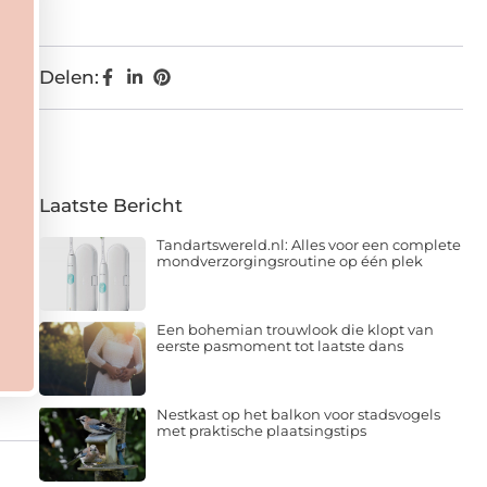
Delen:
Laatste Bericht
Tandartswereld.nl: Alles voor een complete
mondverzorgingsroutine op één plek
Een bohemian trouwlook die klopt van
eerste pasmoment tot laatste dans
Nestkast op het balkon voor stadsvogels
met praktische plaatsingstips