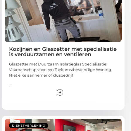
Kozijnen en Glaszetter met specialisatie
is verduurzamen en ventileren
Glaszetter met Duurzaam Isolatieglas Specialisatie:
Vakmanschap voor een Toekomstbestendige Woning
Niet elke aannemer of klusbedrijf
...
DIENSTVERLENING