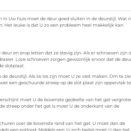
in Uw huis moet de deur goed sluiten in de deurstijl. Wat n
n. Het leuke is dat U zo een probleem heel makkelijk kan
ur en erop letten dat ze stevig zijn. Als er schroeven zijn 
raaier. Loze schroeven zorgen gewoonlijk ervoor dat de deu
e slotplaat.
de deurstijl. Als ze los zijn moet U ze vast maken. Om te zi
oet een geschuurde streep op de slot plaat zijn oppervlak te
verschijnt moet U de bovenste gedeelte van het gat vergrote
e streep onder het gat is moet U de onderkant van de
churen over de bovenste rand van het gat. U moet dan de
iddels een potlood. Middels een ½ inch beitel moet U dan het