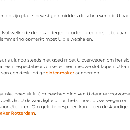
 en op zijn plaats bevestigen middels de schroeven die U had
afval welke de deur kan tegen houden goed op slot te gaan.
belemmering opmerkt moet U die weghalen.
ur sluit nog steeds niet goed moet U overwegen om het slo
ar een respectabele winkel en een nieuwe slot kopen. U kan
en van een deskundige
slotenmaker
aannemen.
 dat niet goed sluit. Om beschadiging van U deur te voorkom
nvoelt dat U de vaardigheid niet hebt moet U overwegen om
oor Ute doen. Om geld te besparen kan U een deskundige
aker Rotterdam
.