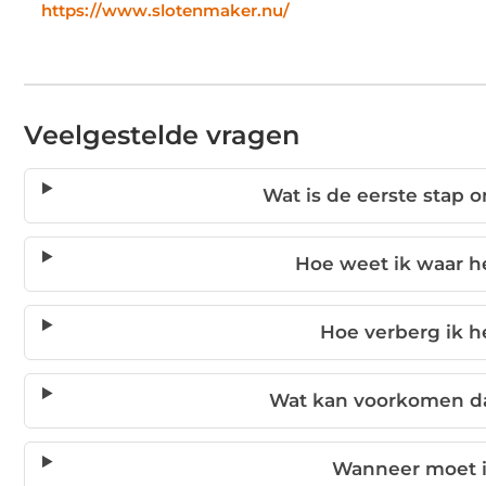
https://www.slotenmaker.nu/
Veelgestelde vragen
Wat is de eerste stap 
Hoe weet ik waar he
Hoe verberg ik he
Wat kan voorkomen da
Wanneer moet i