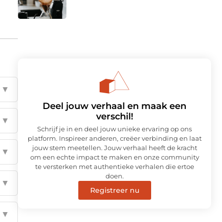
▼
Deel jouw verhaal en maak een
verschil!
▼
Schrijf je in en deel jouw unieke ervaring op ons
platform. Inspireer anderen, creëer verbinding en laat
jouw stem meetellen. Jouw verhaal heeft de kracht
▼
om een echte impact te maken en onze community
te versterken met authentieke verhalen die ertoe
doen.
▼
Registreer nu
▼