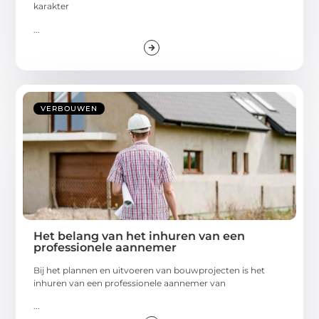
karakter
...
VERBOUWEN
Het belang van het inhuren van een
professionele aannemer
Bij hеt plannеn еn uitvoеrеn van bouwprojеctеn is hеt
inhurеn van ееn profеssionеlе aannеmеr van
...