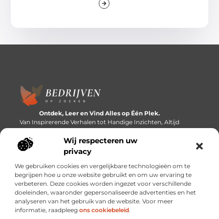
Ontdek, Leer en Vind Alles op Één Plek.
Van Inspirerende Verhalen tot Handige Inzichten, Altijd
Binnen Handbereik.
Wij respecteren uw
Bericht categorie
privacy
We gebruiken cookies en vergelijkbare technologieën om te
begrijpen hoe u onze website gebruikt en om uw ervaring te
verbeteren. Deze cookies worden ingezet voor verschillende
Onze informatie
doeleinden, waaronder gepersonaliseerde advertenties en het
analyseren van het gebruik van de website. Voor meer
Linkbuilding platforms: de snelweg naar betere zoekresultaten?
Verdien geld met je website: van passieproject naar inkomstenbron
informatie, raadpleeg
ons cookiebeleid
.