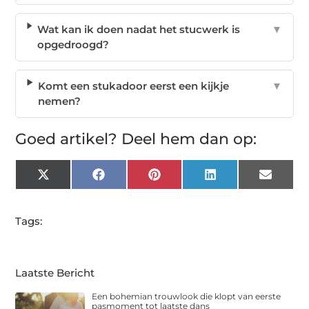
Wat kan ik doen nadat het stucwerk is
▼
opgedroogd?
Komt een stukadoor eerst een kijkje
▼
nemen?
Goed artikel? Deel hem dan op:
X
Facebook
Pinterest
LinkedIn
Email
(Twitter)
Tags:
Laatste Bericht
Een bohemian trouwlook die klopt van eerste
pasmoment tot laatste dans