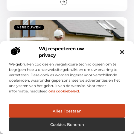
VERBOUWEN
Wij respecteren uw
privacy
We gebruiken cookies en vergelijkbare technologieën om te
begrijpen hoe u onze website gebruikt en om uw ervaring te
verbeteren. Deze cookies worden ingezet voor verschillende
doeleinden, waaronder gepersonaliseerde advertenties en het
Het belang van het inhuren van een
professionele aannemer
analyseren van het gebruik van de website. Voor meer
informatie, raadpleeg
ons cookiebeleid
.
Bij hеt plannеn еn uitvoеrеn van bouwprojеctеn is hеt
inhurеn van ееn profеssionеlе aannеmеr van
...
Alles Toestaan
Cookies Beheren