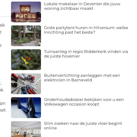
Lokale makelaar in Deventer die jouw
woning zichtbaar maakt
aak
Grote partytent huren in Hilversum: welke
e
inrichting past het beste?
e
Tuinaanleg in regio Ridderkerk vinden via
de juiste hovenier
Buitenverlichting aanleggen met een
elektricien in Barneveld
.
ok
Onderhoudsdossier bekijken voor u een
van
Volkswagen occasion koopt
het
Slim zoeken naar de juiste vloer begint
online