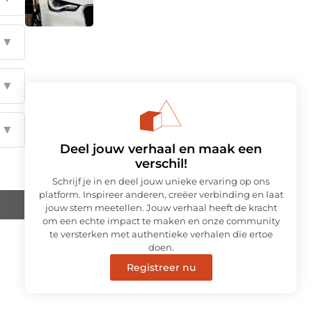
▼
▼
▼
Deel jouw verhaal en maak een
verschil!
Schrijf je in en deel jouw unieke ervaring op ons
platform. Inspireer anderen, creëer verbinding en laat
jouw stem meetellen. Jouw verhaal heeft de kracht
om een echte impact te maken en onze community
te versterken met authentieke verhalen die ertoe
doen.
Registreer nu