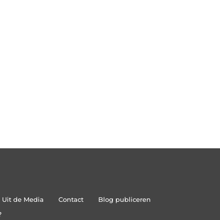
Uit de Media
Contact
Blog publiceren
?