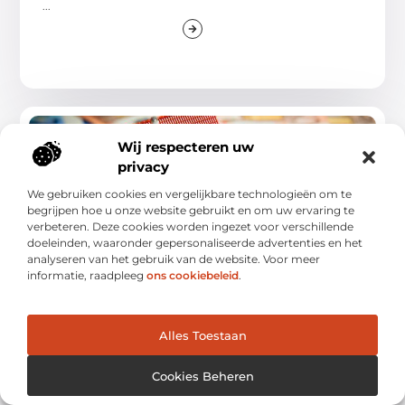
...
WONINGEN
Wij respecteren uw
privacy
We gebruiken cookies en vergelijkbare technologieën om te
begrijpen hoe u onze website gebruikt en om uw ervaring te
verbeteren. Deze cookies worden ingezet voor verschillende
doeleinden, waaronder gepersonaliseerde advertenties en het
analyseren van het gebruik van de website. Voor meer
informatie, raadpleeg
ons cookiebeleid
.
Het afsluiten van uw hypotheek in 2022 –
bedrijvenopzoeken.nl
Alles Toestaan
Veel mensen denken dat hun hypotheeklasten gewoon de
kosten van levensonderhoud zijn. Maar dit kan
Cookies Beheren
...