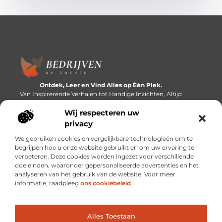
Ontdek, Leer en Vind Alles op Één Plek.
Van Inspirerende Verhalen tot Handige Inzichten, Altijd
Binnen Handbereik.
Wij respecteren uw
Bericht categorie
privacy
We gebruiken cookies en vergelijkbare technologieën om te
begrijpen hoe u onze website gebruikt en om uw ervaring te
verbeteren. Deze cookies worden ingezet voor verschillende
Onze informatie
doeleinden, waaronder gepersonaliseerde advertenties en het
analyseren van het gebruik van de website. Voor meer
Linkbuilding platforms: de snelweg naar betere zoekresultaten?
Verdien geld met je website: van passieproject naar inkomstenbron
informatie, raadpleeg
ons cookiebeleid
.
Alles Toestaan
Website index
Cookiebeleid (EU)