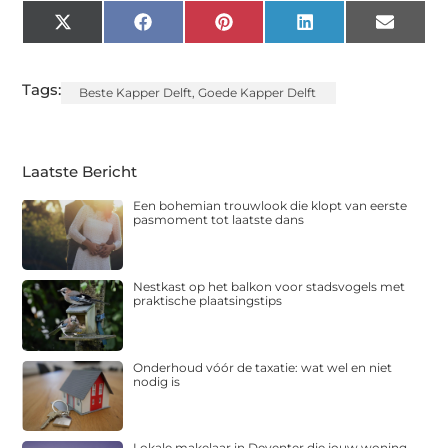
X
Facebook
Pinterest
LinkedIn
Email
(Twitter)
Tags:
Beste Kapper Delft
,
Goede Kapper Delft
Laatste Bericht
Een bohemian trouwlook die klopt van eerste
pasmoment tot laatste dans
Nestkast op het balkon voor stadsvogels met
praktische plaatsingstips
Onderhoud vóór de taxatie: wat wel en niet
nodig is
Lokale makelaar in Deventer die jouw woning