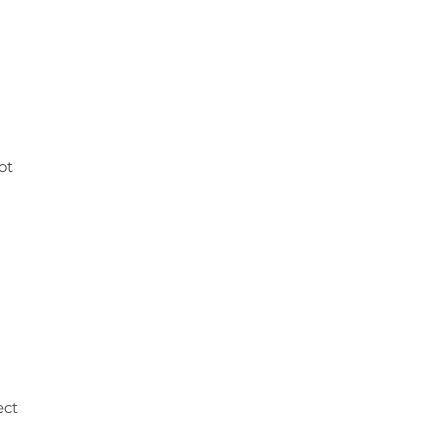
ot
ect