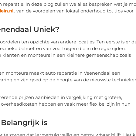
 reparatie. In deze blog zullen we alles bespreken wat je m
ein.nl
., van de voordelen van lokaal onderhoud tot tips voor
enendaal Uniek?
ordelen ten opzichte van andere locaties. Ten eerste is er d
cifieke behoeften van voertuigen die in de regio rijden.
sen klanten en monteurs in een kleinere gemeenschap zoals
ren monteurs maakt auto reparatie in Veenendaal een
varing en zijn goed op de hoogte van de nieuwste technieke
rerende prijzen aanbieden in vergelijking met grotere,
overheadkosten hebben en vaak meer flexibel zijn in hun
elangrijk is
te zorgen dat je voertuig veilig en betrouwbaar blijft. Het 