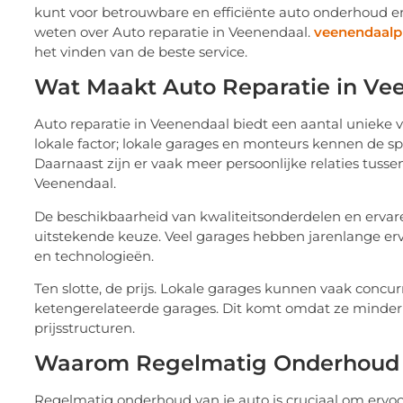
kunt voor betrouwbare en efficiënte auto onderhoud en
weten over Auto reparatie in Veenendaal.
veenendaalpl
het vinden van de beste service.
Wat Maakt Auto Reparatie in Ve
Auto reparatie in Veenendaal biedt een aantal unieke vo
lokale factor; lokale garages en monteurs kennen de spe
Daarnaast zijn er vaak meer persoonlijke relaties tus
Veenendaal.
De beschikbaarheid van kwaliteitsonderdelen en erva
uitstekende keuze. Veel garages hebben jarenlange er
en technologieën.
Ten slotte, de prijs. Lokale garages kunnen vaak concur
ketengerelateerde garages. Dit komt omdat ze minder 
prijsstructuren.
Waarom Regelmatig Onderhoud B
Regelmatig onderhoud van je auto is cruciaal om ervoor 