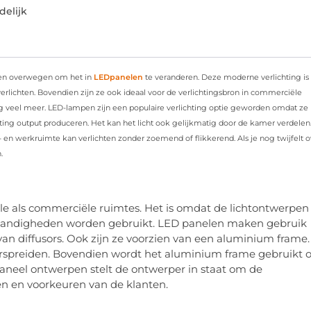
delijk
nnen overwegen om het in
LEDpanelen
te veranderen. Deze moderne verlichting is
ichten. Bovendien zijn ze ook ideaal voor de verlichtingsbron in commerciële
 veel meer. LED-lampen zijn een populaire verlichting optie geworden omdat ze
chting output produceren. Het kan het licht ook gelijkmatig door de kamer verdelen
 werkruimte kan verlichten zonder zoemend of flikkerend. Als je nog twijfelt o
.
ële als commerciële ruimtes. Het is omdat de lichtontwerpen
tomstandigheden worden gebruikt. LED panelen maken gebruik
an diffusors. Ook zijn ze voorzien van een aluminium frame.
verspreiden. Bovendien wordt het aluminium frame gebruikt
-paneel ontwerpen stelt de ontwerper in staat om de
en en voorkeuren van de klanten.