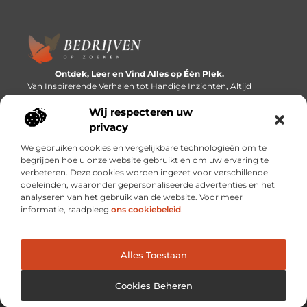
Ontdek, Leer en Vind Alles op Één Plek.
Van Inspirerende Verhalen tot Handige Inzichten, Altijd
Binnen Handbereik.
Wij respecteren uw
Bericht categorie
privacy
We gebruiken cookies en vergelijkbare technologieën om te
begrijpen hoe u onze website gebruikt en om uw ervaring te
verbeteren. Deze cookies worden ingezet voor verschillende
Onze informatie
doeleinden, waaronder gepersonaliseerde advertenties en het
analyseren van het gebruik van de website. Voor meer
Linkbuilding platforms: de snelweg naar betere zoekresultaten?
Verdien geld met je website: van passieproject naar inkomstenbron
informatie, raadpleeg
ons cookiebeleid
.
Alles Toestaan
Website index
Cookiebeleid (EU)
@2025 www.bedrijvenopzoeken.nl. All Right Reserved.
Cookies Beheren