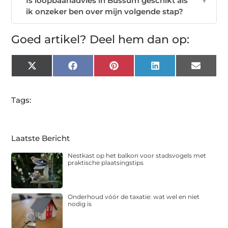
Is loopbaanadvies in Bussum geschikt als
▼
ik onzeker ben over mijn volgende stap?
Goed artikel? Deel hem dan op:
X
Facebook
Pinterest
LinkedIn
Email
(Twitter)
Tags:
Laatste Bericht
Nestkast op het balkon voor stadsvogels met
praktische plaatsingstips
Onderhoud vóór de taxatie: wat wel en niet
nodig is