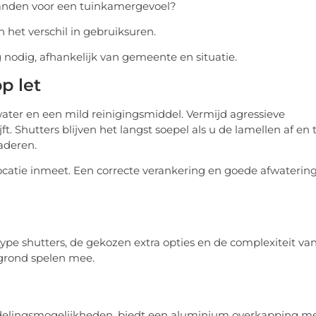
aswanden voor een tuinkamergevoel?
 het verschil in gebruiksuren.
g nodig, afhankelijk van gemeente en situatie.
p let
ter en een mild reinigingsmiddel. Vermijd agressieve
. Shutters blijven het langst soepel als u de lamellen af en 
aderen.
locatie inmeet. Een correcte verankering en goede afwaterin
type shutters, de gekozen extra opties en de complexiteit va
grond spelen mee.
 indelingsmogelijkheden, biedt een aluminium overkapping m