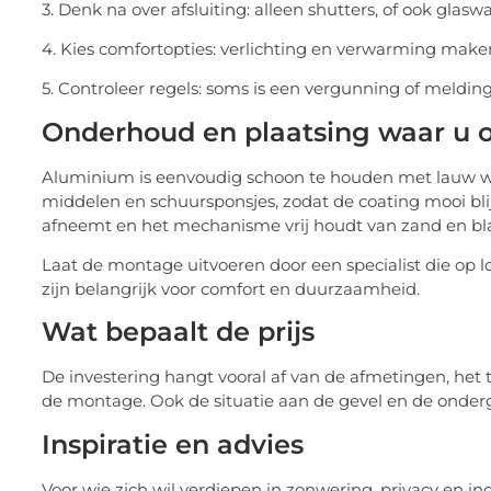
3. Denk na over afsluiting: alleen shutters, of ook gl
4. Kies comfortopties: verlichting en verwarming maken
5. Controleer regels: soms is een vergunning of meldin
Onderhoud en plaatsing waar u o
Aluminium is eenvoudig schoon te houden met lauw wa
middelen en schuursponsjes, zodat de coating mooi blijft
afneemt en het mechanisme vrij houdt van zand en bl
Laat de montage uitvoeren door een specialist die op 
zijn belangrijk voor comfort en duurzaamheid.
Wat bepaalt de prijs
De investering hangt vooral af van de afmetingen, het 
de montage. Ook de situatie aan de gevel en de onder
Inspiratie en advies
Voor wie zich wil verdiepen in zonwering, privacy en