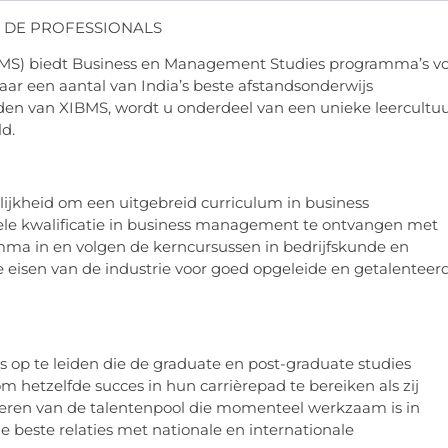
DE PROFESSIONALS
IBMS) biedt Business en Management Studies programma’s v
aar een aantal van India’s beste afstandsonderwijs
en van XIBMS, wordt u onderdeel van een unieke leercultu
d.
jkheid om een uitgebreid curriculum in business
le kwalificatie in business management te ontvangen met
amma in en volgen de kerncursussen in bedrijfskunde en
eisen van de industrie voor goed opgeleide en getalenteer
op te leiden die de graduate en post-graduate studies
m hetzelfde succes in hun carrièrepad te bereiken als zij
beteren van de talentenpool die momenteel werkzaam is in
 beste relaties met nationale en internationale