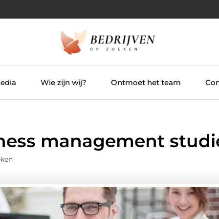
Media
Wie zijn wij?
Ontmoet het team
Con
siness management studi
eken