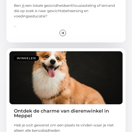
Ben jij een lokale gezondheidsenthousiasteling of iemand
die op zoek is naar gewichtsbeheersing en
voedingseducatie?
...
WINKELEN
Ontdek de charme van dierenwinkel in
Meppel
Heb je ooit gewenst om een plaats te vinden waar je niet
alleen alle benodigdheden