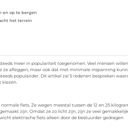
n en op te bergen
acht het terrein
n steeds meer in populariteit toegenomen. Veel mensen wille
die ze afleggen, maar ook dat met minimale inspanning kun
steeds populairder. Dit artikel zal 5 redenen bespreken waa
t kiezen.
en normale fiets. Ze wegen meestal tussen de 12 en 25 kilogra
emaakt zijn. Omdat ze zo licht zijn, zijn ze veel gemakkelij
wicht elektrische fiets alleen door de bestuurder gedragen