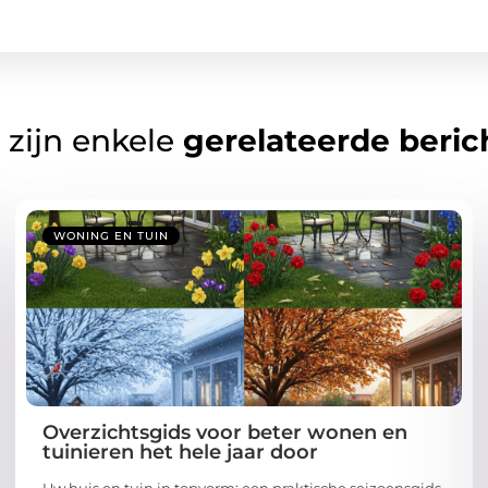
 zijn enkele
gerelateerde beric
WONING EN TUIN
Overzichtsgids voor beter wonen en
tuinieren het hele jaar door
Uw huis en tuin in topvorm: een praktische seizoensgids