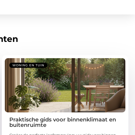
hten
WONING EN TUIN
Praktische gids voor binnenklimaat en
buitenruimte
Creëer de perfecte leefomgeving: uw gids voor binnen