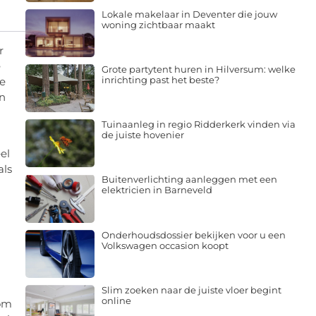
Lokale makelaar in Deventer die jouw
woning zichtbaar maakt
r
e
Grote partytent huren in Hilversum: welke
inrichting past het beste?
Je
en
Tuinaanleg in regio Ridderkerk vinden via
de juiste hovenier
el
als
Buitenverlichting aanleggen met een
elektricien in Barneveld
Onderhoudsdossier bekijken voor u een
Volkswagen occasion koopt
Slim zoeken naar de juiste vloer begint
online
 om
el