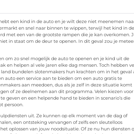
 hebt een kind in de auto en je wilt deze niet meenemen naa
ermarkt en snel naar binnen te wippen, terwijl het kind in d
eerd met een van de grootste rampen die je kan overkomen. 
s niet in staat om de deur te openen. In dit geval zou je mete
n om zo snel mogelijk de auto te openen en je kind uit de
taak en helpen al vele jaren elke dag mensen. Toch hebben ve
e land bundelen slotenmakers hun krachten om in het geval 
n auto een service aan te bieden om een ​​auto gratis te
tenmakers aan meedoen, dus als je zelf in deze situatie komt
agen of ze deelnemen aan dit programma. Velen kiezen voor
te geven en een helpende hand te bieden in scenario’s die
pt persoon.
hulpdiensten uit. Ze kunnen op elk moment van de dag of
alen, een ontsteking vervangen of zelfs een sleutelloos
 het oplossen van jouw noodsituatie. Of ze nu hun diensten
eden of niet een telefoontje is voldoende om je slotenmaker sn