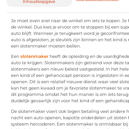
Je moet even snel naar de winkel om iets te kopen. Je
de winkel. Dus kies je ervoor om te stoppen bij een sup
auto blijft. Wanneer je terugkeert word je geconfront
auto is afgesloten, je sleutels zijn binnen en het kind i
een ​​slotenmaker moeten bellen.
Een
slotenmaker
heeft de opleiding en de vaardighede
auto te krijgen. Slotenmakers zijn getraind voor deze 
slotenmakers een nieuw beleid vastgesteld. In het hel
een kind of een gehancicapt persoon is ingesloten in ee
openen. Dit is een relatief nieuwe dienst waar veel slo
kan het geen kwaad om je favoriete slotenmaker te vr
dit programma omdat het hun manier is om iets terug 
duidelijk gevaarlijk zijn voor het kind of een gehandica
De slotenmaker voert ook tegen betaling veel andere 
nacht een auto openen, kapotte onderdelen uit sloten h
systeem hercoderen. Een slotenmaker is onmisbaar bij
je kind uit een afgesloten auto te krijgen gratis aanbi