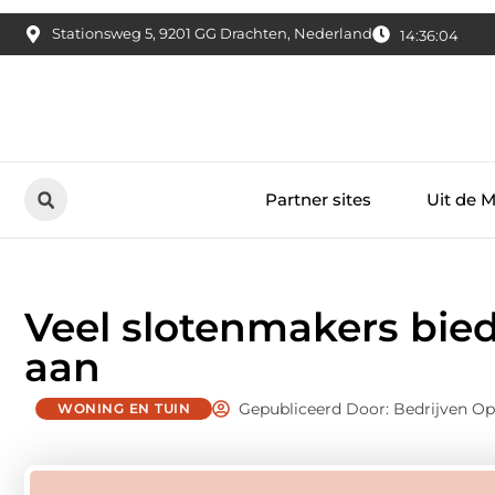
Stationsweg 5, 9201 GG Drachten, Nederland
14:36:05
Partner sites
Uit de 
Veel slotenmakers bied
aan
Gepubliceerd Door: Bedrijven O
WONING EN TUIN