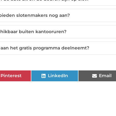
bieden slotenmakers nog aan?
chikbaar buiten kantooruren?
r aan het gratis programma deelneemt?
Pinterest
LinkedIn
Email