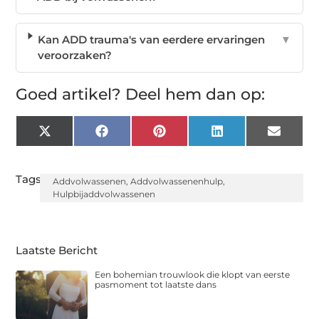
Kan ADD trauma's van eerdere ervaringen
▼
veroorzaken?
Goed artikel? Deel hem dan op:
X
Facebook
Pinterest
LinkedIn
Email
(Twitter)
Tags:
Addvolwassenen
,
Addvolwassenenhulp
,
Hulpbijaddvolwassenen
Laatste Bericht
Een bohemian trouwlook die klopt van eerste
pasmoment tot laatste dans