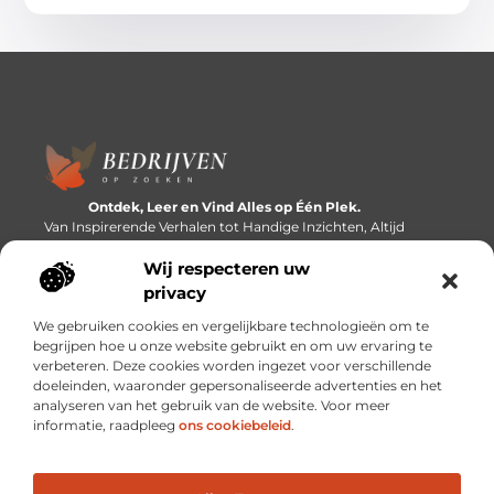
Ontdek, Leer en Vind Alles op Één Plek.
Van Inspirerende Verhalen tot Handige Inzichten, Altijd
Binnen Handbereik.
Wij respecteren uw
Bericht categorie
privacy
We gebruiken cookies en vergelijkbare technologieën om te
begrijpen hoe u onze website gebruikt en om uw ervaring te
verbeteren. Deze cookies worden ingezet voor verschillende
Onze informatie
doeleinden, waaronder gepersonaliseerde advertenties en het
analyseren van het gebruik van de website. Voor meer
Linkbuilding platforms: de snelweg naar betere zoekresultaten?
Verdien geld met je website: van passieproject naar inkomstenbron
informatie, raadpleeg
ons cookiebeleid
.