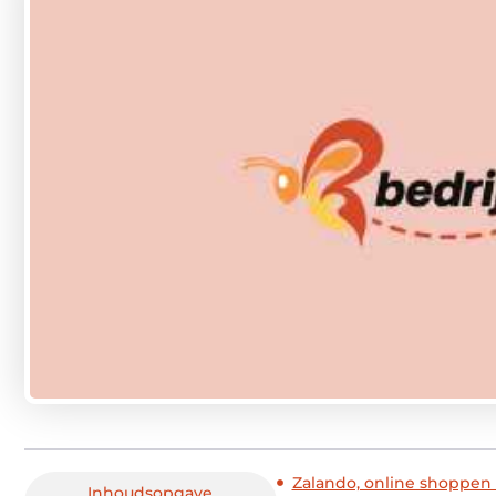
Zalando, online shoppen
Inhoudsopgave